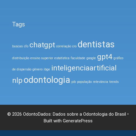
Tags
dentistas
chatgpt
buscas
cfo
correlação
cro
gpt4
distribuição
ensino superior
estatística
faculdade
google
gráfico
inteligenciaartificial
de dispersão
gênero
ibge
odontologia
nlp
pib
população
relevância
trends
© 2026 OdontoDados: Dados sobre a Odontologia do Brasil
•
Built with
GeneratePress