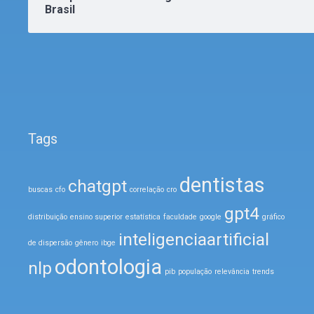
Brasil
Tags
dentistas
chatgpt
buscas
cfo
correlação
cro
gpt4
distribuição
ensino superior
estatística
faculdade
google
gráfico
inteligenciaartificial
de dispersão
gênero
ibge
odontologia
nlp
pib
população
relevância
trends