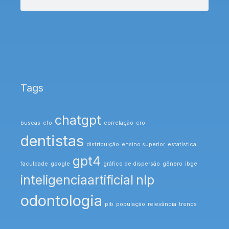
Tags
chatgpt
buscas
cfo
correlação
cro
dentistas
distribuição
ensino superior
estatística
gpt4
faculdade
google
gráfico de dispersão
gênero
ibge
inteligenciaartificial
nlp
odontologia
pib
população
relevância
trends