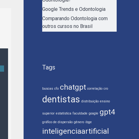
Google Trends e Odontologia
Comparando Odontologia com
outros cursos no Brasil
Tags
chatgpt
buscas
cfo
correlação
cro
dentistas
distribuição
ensino
gpt4
superior
estatística
faculdade
google
gráfico de dispersão
gênero
ibge
inteligenciaartificial