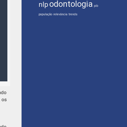
odontologia
nlp
pib
população
relevância
trends
ndo
a os
ndo