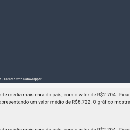
de média mais cara do país, com o valor de R$2.704 . Fica
, apresentando um valor médio de R$8.722. O gráfico mostr
de média mais cara do país, com o valor de R$2.704 . Fica