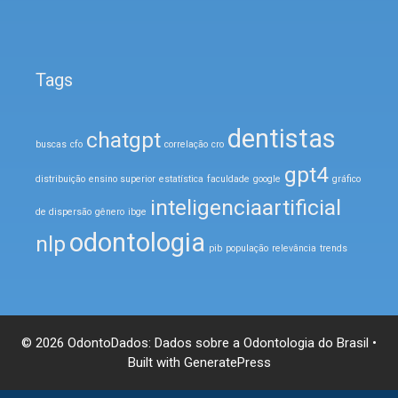
Tags
dentistas
chatgpt
buscas
cfo
correlação
cro
gpt4
distribuição
ensino superior
estatística
faculdade
google
gráfico
inteligenciaartificial
de dispersão
gênero
ibge
odontologia
nlp
pib
população
relevância
trends
© 2026 OdontoDados: Dados sobre a Odontologia do Brasil
•
Built with
GeneratePress